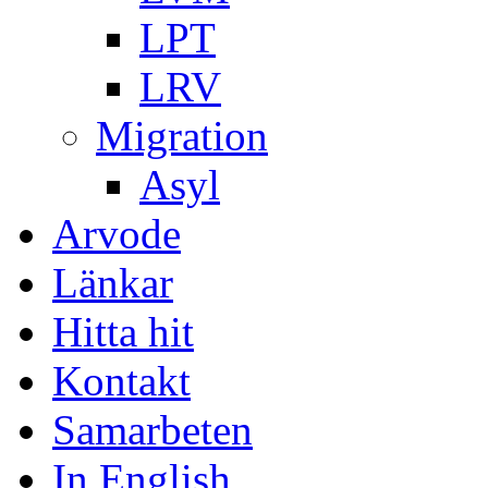
LPT
LRV
Migration
Asyl
Arvode
Länkar
Hitta hit
Kontakt
Samarbeten
In English