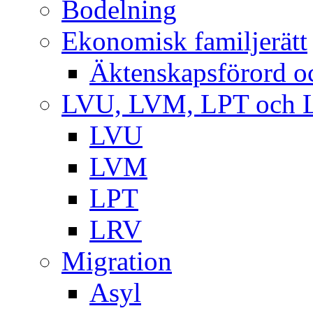
Bodelning
Ekonomisk familjerätt
Äktenskapsförord o
LVU, LVM, LPT och 
LVU
LVM
LPT
LRV
Migration
Asyl