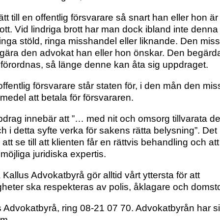
tt till en offentlig försvarare så snart han eller hon är
rott. Vid lindriga brott har man dock ibland inte denna
d ringa stöld, ringa misshandel eller liknande. Den mis
t begära den advokat han eller hon önskar. Den begärd
förordnas, så länge denne kan åta sig uppdraget.
ffentlig försvarare står staten för, i den mån den mis
a medel att betala för försvararen.
drag innebär att ”… med nit och omsorg tillvarata d
h i detta syfte verka för sakens rätta belysning”. Det
t se till att klienten får en rättvis behandling och at
 möjliga juridiska expertis.
allus Advokatbyrå gör alltid vårt yttersta för att
tigheter ska respekteras av polis, åklagare och domsto
lus Advokatbyrå, ring 08-21 07 70. Advokatbyrån har si
lm.