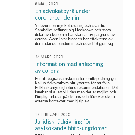
8 MAJ, 2020
En advokatbyrå under
corona-pandemin
Vi lever i en mycket ovanlig och svår tid.
Samhället befinner sig i lockdown och stora
delar av ekonomin har stannat av på grund av
corona. Även i vår bransch har effekterna av
den rådande pandemin och covid-19 gjort sig ...
26 MARS, 2020
Information med anledning
av corona
För att begränsa riskerna för smittspridning gör
Kallus Advokatbyrå sitt yttersta för att följa
Folkhälsomyndighetens rekommendationer. Det
innebär bl.a. att vi i den mån det är möjligt och
lämpligt arbetar på distans och försöker sköta
externa kontakter med hjälp av ...
13 FEBRUARI, 2020
Juridisk rådgivning för
asylsökande hbtq-ungdomar