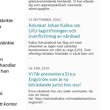
gränsöverskridande familjerätt. Vi kan erbjuda
dig som uppsatspraktikant varierande
arbetsuppgifter ...
15 SEPTEMBER, 2020
stänkte
Advokat Johan Kallus om
a
LVU-lagstiftningen och
överflyttning av vårdnad
stänkte
Kallus Advokatbyrå har lång och bred
erfarenhet av lagen med särskilda
bestämmelser om vård av unga (LVU). Som
offentliga biträden företräder vi såväl barn och
...
en
 handlar
26 JUNI, 2020
t han
Vi får presentera Erica
Engström som är ny
biträdande jurist hos oss!
Erica vikarierar hos oss under sommaren, läs
l.
mer om henne
här: https://advokatkallus.se/medarbetare/erica-
engstrom/ ...
tt kontor