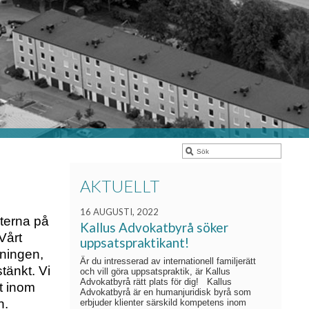
AKTUELLT
16 AUGUSTI, 2022
aterna på
Kallus Advokatbyrå söker
Vårt
uppsatspraktikant!
kningen,
Är du intresserad av internationell familjerätt
tänkt. Vi
och vill göra uppsatspraktik, är Kallus
Advokatbyrå rätt plats för dig! Kallus
t inom
Advokatbyrå är en humanjuridisk byrå som
on.
erbjuder klienter särskild kompetens inom