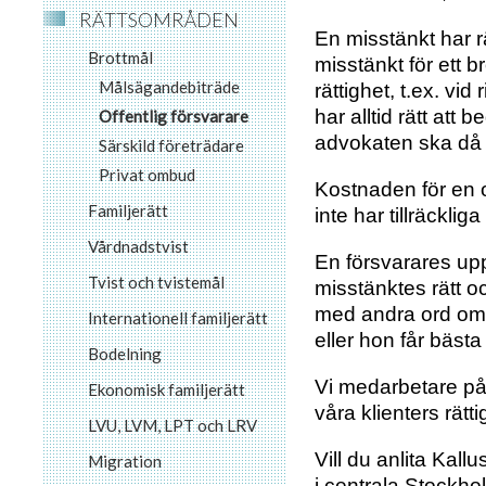
RÄTTSOMRÅDEN
En misstänkt har rä
Brottmål
misstänkt för ett b
Målsägandebiträde
rättighet, t.ex. vi
har alltid rätt at
Offentlig försvarare
advokaten ska då 
Särskild företrädare
Privat ombud
Kostnaden för en o
Familjerätt
inte har tillräcklig
Vårdnadstvist
En försvarares upp
Tvist och tvistemål
misstänktes rätt oc
med andra ord om at
Internationell familjerätt
eller hon får bästa
Bodelning
Vi medarbetare på K
Ekonomisk familjerätt
våra klienters rät
LVU, LVM, LPT och LRV
Vill du anlita Kal
Migration
i centrala Stockho