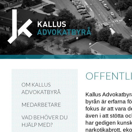
OFFENTL
OM KALLUS
ADVOKATBYRÅ
Kallus Advokatbyrå
byrån är erfarna f
MEDARBETARE
fokus är att vara 
även i att stötta o
VAD BEHÖVER DU
har gedigen kunska
HJÄLP MED?
narkotikabrott, eko