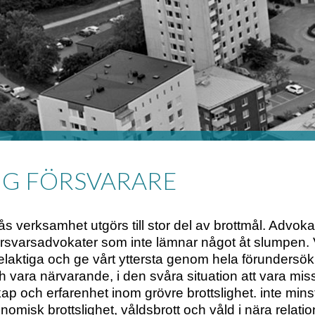
IG FÖRSVARARE
s verksamhet utgörs till stor del av brottmål. Advok
örsvarsadvokater som inte lämnar något åt slumpen. 
delaktiga och ge vårt yttersta genom hela förundersö
ch vara närvarande, i den svåra situation att vara miss
p och erfarenhet inom grövre brottslighet. inte mins
nomisk brottslighet, våldsbrott och våld i nära relati