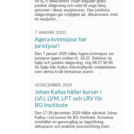
RFSL:s Newcomers Youth erbjuder gratis
juridisk rådgivning och stöd till unga hbtq-
personer i deras asylprocess. Den juridiska
rådgivningen ger möjlighet att, tillsammans med
en asyljurist, ...
7 JANUARI, 2020
Agera kvinnojour har
juristjour!
Den 7 januari 2020 håller Agera kvinnojour sin
juristjour öppen mellan kl. 19-22. Behöver du
hjälp och juridisk rådgivning, ring 08-27 90 80
för hjälp från Kallus Advokatbyrås medarbetare
som denna kväll bemannar jouren. ...
10 DECEMBER, 2019
Johan Kallus håller kurser i
LVU, LVM, LPT och LRV för
BG Insititute
Den 17-18 december 2019 håller advokat Johan
Kallus i två kurser för BG Institutet. Kurserna
innehåller en genomgång av lagstiftning,
rättspraxis och praktisk processföring inom ...