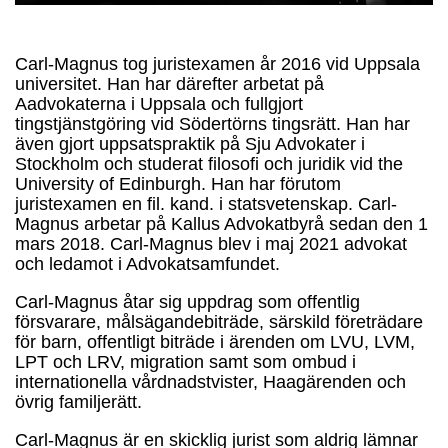
Carl-Magnus tog juristexamen år 2016 vid Uppsala
universitet. Han har därefter arbetat på
Aadvokaterna i Uppsala och fullgjort
tingstjänstgöring vid Södertörns tingsrätt. Han har
även gjort uppsatspraktik på Sju Advokater i
Stockholm och studerat filosofi och juridik vid the
University of Edinburgh. Han har förutom
juristexamen en fil. kand. i statsvetenskap. Carl-
Magnus arbetar på Kallus Advokatbyrå sedan den 1
mars 2018. Carl-Magnus blev i maj 2021 advokat
och ledamot i Advokatsamfundet.
Carl-Magnus åtar sig uppdrag som offentlig
försvarare, målsägandebiträde, särskild företrädare
för barn, offentligt biträde i ärenden om LVU, LVM,
LPT och LRV, migration samt som ombud i
internationella vårdnadstvister, Haagärenden och
övrig familjerätt.
Carl-Magnus är en skicklig jurist som aldrig lämnar