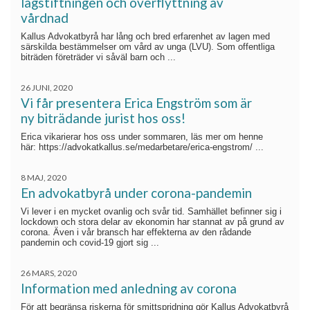
lagstiftningen och överflyttning av
vårdnad
Kallus Advokatbyrå har lång och bred erfarenhet av lagen med
särskilda bestämmelser om vård av unga (LVU). Som offentliga
biträden företräder vi såväl barn och ...
26 JUNI, 2020
Vi får presentera Erica Engström som är
ny biträdande jurist hos oss!
Erica vikarierar hos oss under sommaren, läs mer om henne
här: https://advokatkallus.se/medarbetare/erica-engstrom/ ...
8 MAJ, 2020
En advokatbyrå under corona-pandemin
Vi lever i en mycket ovanlig och svår tid. Samhället befinner sig i
lockdown och stora delar av ekonomin har stannat av på grund av
corona. Även i vår bransch har effekterna av den rådande
pandemin och covid-19 gjort sig ...
26 MARS, 2020
Information med anledning av corona
För att begränsa riskerna för smittspridning gör Kallus Advokatbyrå