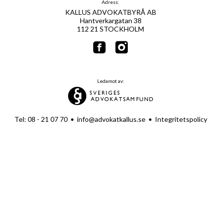
Adress:
KALLUS ADVOKATBYRÅ AB
Hantverkargatan 38
112 21 STOCKHOLM
Ledamot av:
Tel: 08 - 21 07 70
•
info@advokatkallus.se
•
Integritetspolicy