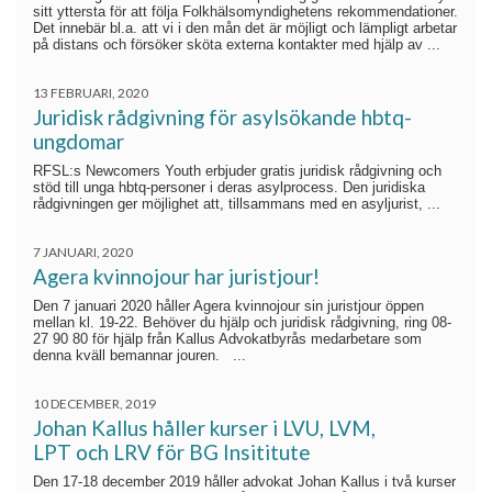
sitt yttersta för att följa Folkhälsomyndighetens rekommendationer.
Det innebär bl.a. att vi i den mån det är möjligt och lämpligt arbetar
på distans och försöker sköta externa kontakter med hjälp av ...
13 FEBRUARI, 2020
Juridisk rådgivning för asylsökande hbtq-
ungdomar
RFSL:s Newcomers Youth erbjuder gratis juridisk rådgivning och
stöd till unga hbtq-personer i deras asylprocess. Den juridiska
rådgivningen ger möjlighet att, tillsammans med en asyljurist, ...
7 JANUARI, 2020
Agera kvinnojour har juristjour!
Den 7 januari 2020 håller Agera kvinnojour sin juristjour öppen
mellan kl. 19-22. Behöver du hjälp och juridisk rådgivning, ring 08-
27 90 80 för hjälp från Kallus Advokatbyrås medarbetare som
denna kväll bemannar jouren. ...
10 DECEMBER, 2019
Johan Kallus håller kurser i LVU, LVM,
LPT och LRV för BG Insititute
Den 17-18 december 2019 håller advokat Johan Kallus i två kurser